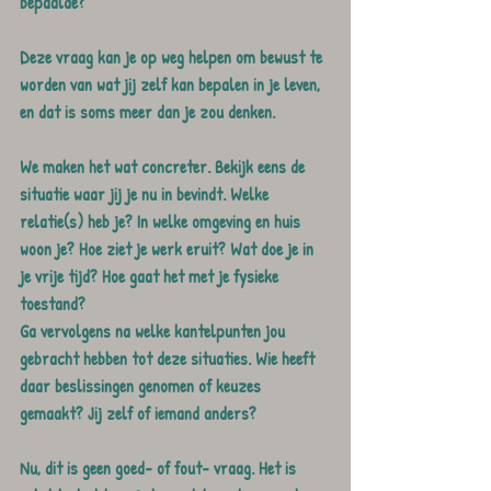
bepaalde?
Deze vraag kan je op weg helpen om bewust te 
worden van wat jij zelf kan bepalen in je leven, 
en dat is soms meer dan je zou denken.
We maken het wat concreter. Bekijk eens de 
situatie waar jij je nu in bevindt. Welke 
relatie(s) heb je? In welke omgeving en huis 
woon je? Hoe ziet je werk eruit? Wat doe je in 
je vrije tijd? Hoe gaat het met je fysieke 
toestand?
Ga vervolgens na welke kantelpunten jou 
gebracht hebben tot deze situaties. Wie heeft 
daar beslissingen genomen of keuzes 
gemaakt? Jij zelf of iemand anders?
Nu, dit is geen goed- of fout- vraag. Het is 