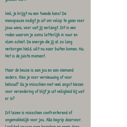
Wel, je krijgt nu een tweede kans! De 
menopauze nodigt je uit om volop te gaan voor 
jouw wens, voor wat jij verlangt. Dit is een 
reden waarom je soms letterlijk in vuur en 
vlam schiet. De energie die jij al zo lang 
verborgen hield, wilt nu naar buiten komen. Nu. 
Het is de juiste moment.
Maar de keuze is aan jou en aan niemand 
anders. Kies je voor vernieuwing of voor 
behoud? Ga je misschien met veel angst kiezen 
voor verandering of blijf je uit veiligheid bij wat 
er is?
Dit lezen is misschien confronterend of 
ongemakkelijk voor jou. Alle begrip daarvoor. 
Laat het gewoon even bezinken en neem daar 