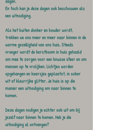
dagen. 
En toch kan je deze dagen ook beschouwen als 
een uitnodiging.
Als het buiten donker en kouder wordt, 
trekken we ons meer en meer naar binnen in de 
warme gezelligheid van ons huis. Steeds 
vroeger wordt de kerstboom in huis gehaald 
om mee te zorgen voor een knusse sfeer en om 
mensen op te vrolijken. Lichtjes worden 
opgehangen en kaarsjes geplaatst, in sober 
wit of kleurrijke glitter. Je huis is op die 
manier een uitnodiging om naar binnen te 
komen.
Deze dagen nodigen je echter ook uit om bij 
jezelf naar binnen te komen. Heb je die 
uitnodiging al ontvangen? 