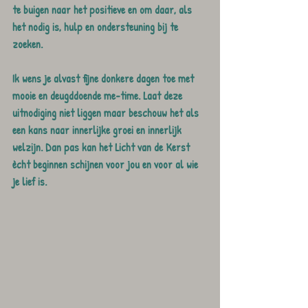
te buigen naar het positieve en om daar, als 
het nodig is, hulp en ondersteuning bij te 
zoeken.
Ik wens je alvast fijne donkere dagen toe met 
mooie en deugddoende me-time. Laat deze 
uitnodiging niet liggen maar beschouw het als 
een kans naar innerlijke groei en innerlijk 
welzijn. Dan pas kan het Licht van de Kerst 
ècht beginnen schijnen voor jou en voor al wie 
je lief is. 