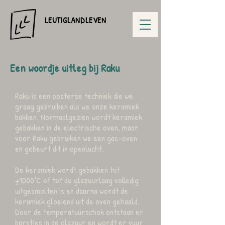
LEUTIGLANDLEVEN
Een woordje uitleg bij Raku
Raku is een oosterse techniek die we
graag gebruiken als we onze keramiek
bakken. Normaalgezien wordt keramiek
gebakken in de electrische oven, maar
voor Raku gebruiken we een gas-oven
en gebeurt dit in openlucht.
De keramiek wordt gebakken tot
±1000°C of tot de glazuurlaag volledig
uitgesmolten is en daarna wordt de
keramiek gloeiend uit de oven gehaald.
Door de temperatuurschok ontstaan er
barstjes in de glazuur en wordt er vuur