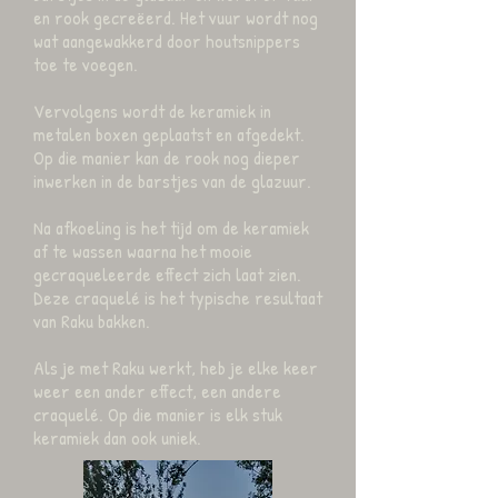
en rook gecreëerd. Het vuur wordt nog
wat aangewakkerd door houtsnippers
toe te voegen.
Vervolgens wordt de keramiek in
metalen boxen geplaatst en afgedekt.
Op die manier kan de rook nog dieper
inwerken in de barstjes van de glazuur.
Na afkoeling is het tijd om de keramiek
af te wassen waarna het mooie
gecraqueleerde effect zich laat zien.
Deze craquelé is het typische resultaat
van Raku bakken.
Als je met Raku werkt, heb je elke keer
weer een ander effect, een andere
craquelé. Op die manier is elk stuk
keramiek dan ook uniek.