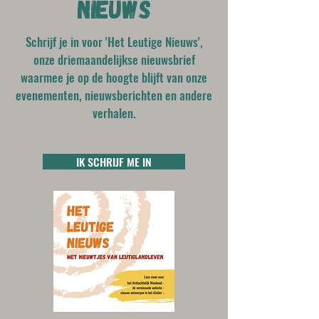
NIEUWS
Schrijf je in voor
'Het Leutige Nieuws',
onze driemaandelijkse nieuwsbrief
waarmee je op de hoogte blijft van onze
evenementen, nieuwsberichten en andere
verhalen.
IK SCHRIJF ME IN